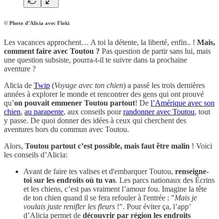
© Photo d’Alicia avec Floki
Les vacances approchent… A toi la détente, la liberté, enfin.. !
Mais,
comment faire avec Toutou ?
Pas question de partir sans lui, mais
une question subsiste, pourra-t-il te suivre dans ta prochaine
aventure ?
Alicia de
Twip
(
Voyage avec ton chien
) a passé les trois dernières
années à explorer le monde et rencontrer des gens qui ont prouvé
qu’
on pouvait emmener Toutou partout
! De
l’Amérique avec son
chien
,
au parapente
, aux conseils pour
randonner avec Toutou
, tout
y passe. De quoi donner des idées à ceux qui cherchent des
aventures hors du commun avec Toutou.
Alors,
Toutou partout c’est possible, mais faut être malin
! Voici
les conseils d’Alicia:
Avant de faire tes valises et d'embarquer Toutou,
renseigne-
toi sur les endroits où tu vas
. Les parcs nationaux des Écrins
et les chiens, c’est pas vraiment l’amour fou. Imagine la tête
de ton chien quand il se fera refouler à l'entrée : "
Mais je
voulais juste renifler les fleurs
!". Pour éviter ça, l’app’
d’Alicia permet de
découvrir par région les endroits