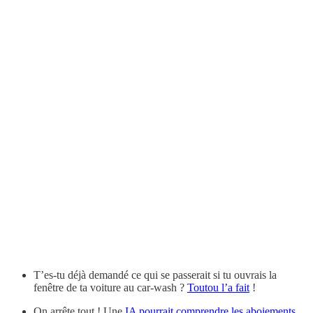
T’es-tu déjà demandé ce qui se passerait si tu ouvrais la
fenêtre de ta voiture au car-wash ?
Toutou l’a fait
!
On arrête tout ! Une
IA pourrait comprendre les aboiements