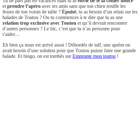
Tu ne pars pas en vacances mais tu as
envie de te la couler douce
et
prendre l’apéro
avec tes amis sans que ton chien renifle les
fesses de ton voisin de table ?
Épuisé
, tu as besoin d’un relais sur les
balades de Toutou ? Ou tu commences à te dire que tu as une
relation trop exclusive avec Toutou
et qu’il devrait rencontrer
d’autres personnes ? Le hic, c’est que tu n’as personne pour
t’aider…
Eh bien ça nous est arrivé aussi ! Débordés de taff, une aprèm on
avait besoin d’une solution pour que Toutou puisse faire une grande
balade. Et bingo, on est tombés sur
Emprunte mon toutou
!