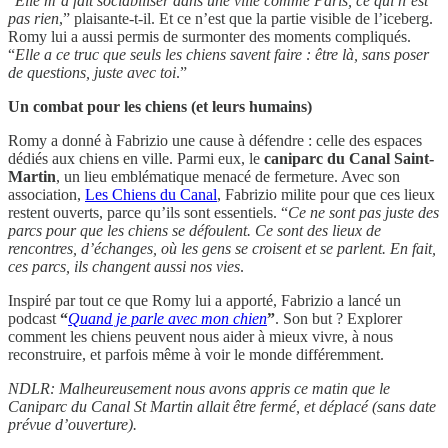
“
Elle m’a fait sociabiliser dans une ville comme Paris, ce qui n’est
pas rien
,” plaisante-t-il. Et ce n’est que la partie visible de l’iceberg.
Romy lui a aussi permis de surmonter des moments compliqués.
“
Elle a ce truc que seuls les chiens savent faire : être là, sans poser
de questions, juste avec toi
.”
Un combat pour les chiens (et leurs humains)
Romy a donné à Fabrizio une cause à défendre : celle des espaces
dédiés aux chiens en ville. Parmi eux, le
caniparc du Canal Saint-
Martin
, un lieu emblématique menacé de fermeture. Avec son
association,
Les Chiens du Canal
, Fabrizio milite pour que ces lieux
restent ouverts, parce qu’ils sont essentiels. “
Ce ne sont pas juste des
parcs pour que les chiens se défoulent. Ce sont des lieux de
rencontres, d’échanges, où les gens se croisent et se parlent. En fait,
ces parcs, ils changent aussi nos vies
.
Inspiré par tout ce que Romy lui a apporté, Fabrizio a lancé un
podcast
“
Quand je parle avec mon chien
”
. Son but ? Explorer
comment les chiens peuvent nous aider à mieux vivre, à nous
reconstruire, et parfois même à voir le monde différemment.
NDLR: Malheureusement nous avons appris ce matin que le
Caniparc du Canal St Martin allait être fermé, et déplacé (sans date
prévue d’ouverture).