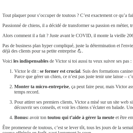
Tout plaquer pour s’occuper de toutous ? C’est exactement ce qu’a fa
Passionné de chiens, il a décidé de transformer sa passion en métier, t
Alors comment il a fait ? Juste avant le COVID, il monte la vieille 206
Pas de business plan hyper compliqué, juste la détermination et l'envie 
déjà des clients pour sa petite entreprise 💪.
Voici
les indispensables
de Victor si toi aussi tu veux suivre ses pas :
Victor le dit :
se former est crucial
. Suis des formations canines
Parce que gérer un chien, ce n’est pas juste tenir une laisse – c’
Monter ta micro-entreprise
, ça peut faire peur, mais Victor a
temps record.
Pour attirer ses premiers clients, Victor a misé sur un site web
découvrir ses conseils, et voir les chiens s’éclater en balade.
Bonus:
avoir ton
toutou qui t’aide à gérer la meute
et être en
Être promeneur de toutous, c’est se lever tôt, tous les jours de la sem
course effrénée en forêt, vaut largement le coup.