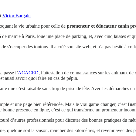
it
Victor Bargain
.
roquant la vie urbaine pour celle de
promeneur et éducateur canin pro
 de mamie à Paris, loue une place de parking, et, avec cinq laisses et q
de s'occuper des toutous. Il a créé son site web, et n’a pas hésité à coll
, passe l’
ACACED
, l’attestation de connaissances sur les animaux d
est aussi savoir quoi faire en cas de pépin.
ssure que c’est faisable sans trop de prise de tête. Avec les démarches en
 simple et une page bien référencée. Mais le vrai game-changer, c’est
Ins
 Une bonne présence en ligne, c’est ce qui transforme un promeneur inc
touré d’autres professionnels pour discuter des bonnes pratiques du méti
aine, quelque soit la saison, marcher des kilomètres, et revenir avec des