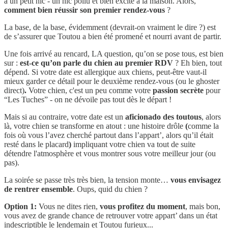
a un petit hic - un hic poilu et bien excité à la maison. Alors,
comment bien réussir son premier rendez-vous
?
La base, de la base, évidemment (devrait-on vraiment le dire ?) est
de s’assurer que Toutou a bien été promené et nourri avant de partir.
Une fois arrivé au rencard, LA question, qu’on se pose tous,
est bien
sur :
est-ce qu’on parle du chien au premier RDV
? Eh bien, tout
dépend. Si votre date est allergique aux chiens, peut-être vaut-il
mieux garder ce détail pour le deuxième rendez-vous (ou le ghoster
direct)
.
Votre chien, c'est un peu comme votre
passion secrète
pour
“Les Tuches” - on ne dévoile pas tout dès le départ !
Mais si au contraire, votre date est un
aficionado des toutous
, alors
là, votre chien se transforme en atout : une histoire drôle
(
comme la
fois où vous l’avez cherché partout dans l’appart’, alors qu’il était
resté dans le placard
)
impliquant votre chien va tout de suite
détendre l'atmosphère et vous montrer sous votre meilleur jour (ou
pas).
La soirée se passe très très bien, la tension monte…
vous envisagez
de rentrer ensemble
. Oups, quid du chien ?
Option 1:
Vous ne dites rien,
vous profitez du moment
, mais bon,
vous avez de grande chance de retrouver votre appart’ dans un état
indescriptible le lendemain et Toutou furieux...