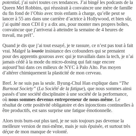
potential
, j’ai suivi toutes ces tendances. J’ai bingé les podcasts de la
Queen Mel Robbins, qui réussirait à convaincre une mère de famille
du fin fond de l’Ohio avec trois enfants à charge, qu’elle peut se
lancer à 55 ans dans une carrière d’actrice à Hollywood, et bien sûr,
j’ai quitté mon CDI il y a dix ans, pour monter mes propres boîtes,
convaincue que j’arriverai à atteindre la semaine de 4 heures de
travail, ma préf’.
Quand je dis que j’ai tout essayé, je te rassure, ce n’est pas tout à fait
vrai. Malgré la
lourde
insistance des cofounders qui se prenaient
pour des apprentis gourous avec qui je travaillais dans la tech, je n’ai
jamais cédé à la mode du micro-dosing qui fait rage encore
aujourd’hui dans ces milieux de NYC à Palo Alto. Pas moyen
d’altérer chimiquement la plasticité de mon cerveau.
Bref. Je ne suis pas la seule. Byung-Chul Han explique dans “
The
Burnout Society”
(
La Société de la fatigue
), que nous sommes ainsi
passés d’une société disciplinaire à une société de la performance,
où
nous sommes devenus entrepreneur de nous-même
. Le
résultat de cette positivité obligatoire et des injonctions continuelles à
être productifs, est sans surprise une fatigue émotionnelle.
Alors trois burn-out plus tard, je ne suis toujours pas devenue la
meilleure version de moi-même, mais je suis épuisée, et surtout très
déçue de mon manque de volonté.