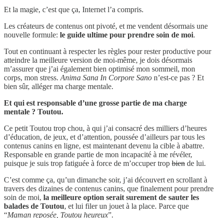
Et la magie, c’est que ça, Internet l’a compris.
Les créateurs de contenus ont pivoté, et me vendent désormais une
nouvelle formule:
le guide ultime pour prendre soin de moi
.
Tout en continuant à respecter les règles pour rester productive pour
atteindre la meilleure version de moi-même, je dois désormais
m’assurer que j’ai également bien optimisé mon sommeil, mon
corps, mon stress.
Anima Sana In Corpore Sano
n’est-ce pas ? Et
bien sûr, alléger ma charge mentale.
Et qui est responsable d’une grosse partie de ma charge
mentale ? Toutou.
Ce petit Toutou trop chou, à qui j’ai consacré des milliers d’heures
d’éducation, de jeux, et d’attention, poussée d’ailleurs par tous les
contenus canins en ligne, est maintenant devenu la cible à abattre.
Responsable en grande partie de mon incapacité à me révéler,
puisque je suis trop fatiguée à force de m’occuper trop
bien
de lui.
C’est comme ça, qu’un dimanche soir, j’ai découvert en scrollant à
travers des dizaines de contenus canins, que finalement pour prendre
soin de moi,
la meilleure option serait surement de sauter les
balades de Toutou
, et lui filer un jouet à la place. Parce que
“
Maman reposée, Toutou heureux
”.