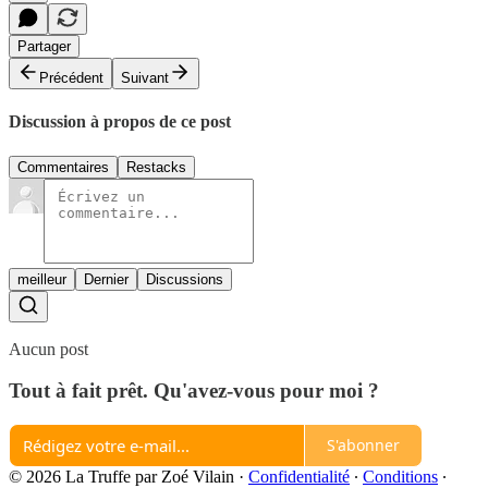
Partager
Précédent
Suivant
Discussion à propos de ce post
Commentaires
Restacks
meilleur
Dernier
Discussions
Aucun post
Tout à fait prêt. Qu'avez-vous pour moi ?
S'abonner
© 2026 La Truffe par Zoé Vilain
·
Confidentialité
∙
Conditions
∙