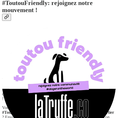
#ToutouFriendly: rejoignez notre
mouvement !
Vous avez peut-être aperçu nos
magnifiques stickers
dans la vitrine
de votre commerçant préféré ? Et oui, La Truffe part conquérir le
monde pour qu’il devienne 100% #ToutouFriendly. Bon et surtout
que vous sachiez en un seul regard où Toutou est bienvenu.e ou pas
! Et ça ne fait que commencer !
Vous voulez vous aussi contribuer à montrer qui est
#ToutouFriendly
et vous êtes
Ambassadeur dans votre quartier
? Envoyez-nous votre adresse par mail (
latruffe@sent.com
) et on